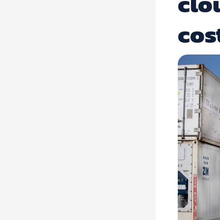
clo
cost