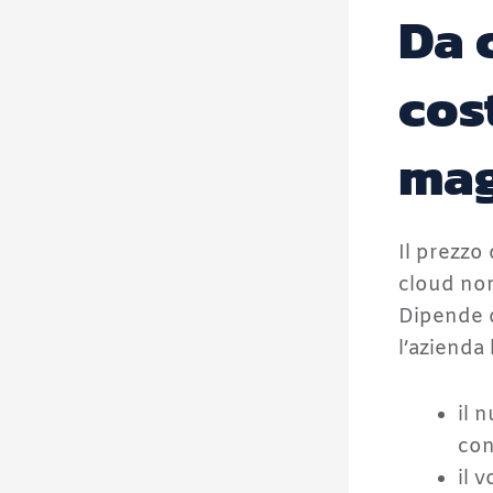
Da 
cos
mag
Il prezzo
cloud non
Dipende d
l’azienda 
il 
con
il 