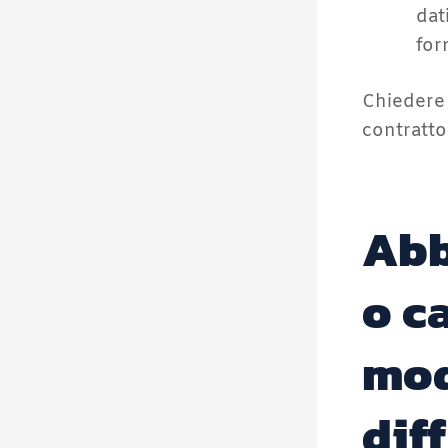
dat
for
Chiedere 
contratto
Abb
o c
mod
dif