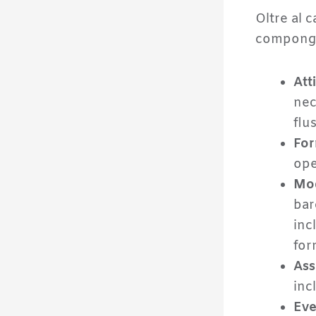
Oltre al 
compongo
Att
nec
flu
For
ope
Mod
bar
inc
for
Ass
inc
Eve