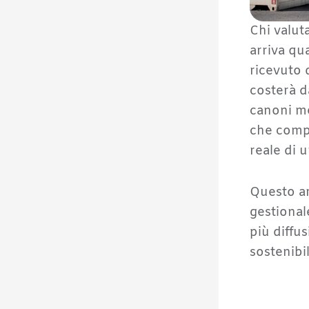
Chi valut
arriva qu
ricevuto 
costerà d
canoni men
che compa
reale di
Questo ar
gestional
più diffu
sostenibi