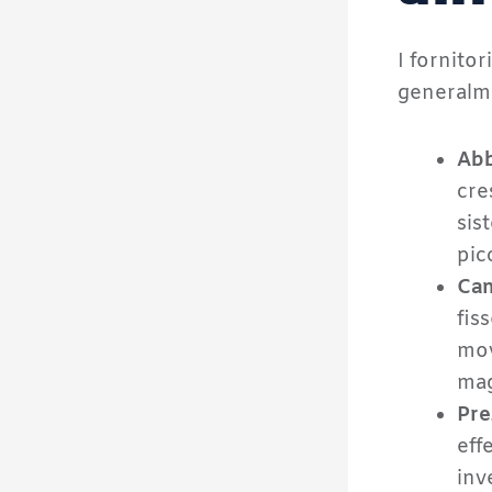
I fornito
generalme
Abb
cre
sis
pic
Can
fis
mov
mag
Pre
eff
inv