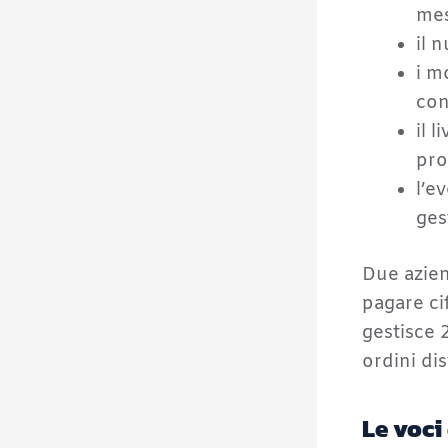
mes
il 
i m
con
il 
pro
l’e
ges
Due azie
pagare ci
gestisce 2
ordini di
Le voci