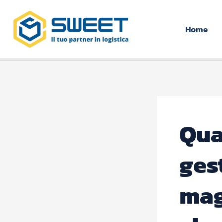
Vai
al
Home
contenuto
Qua
ges
mag