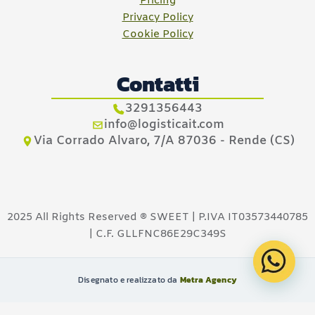
Pricing
Privacy Policy
Cookie Policy
Contatti
3291356443
info@logisticait.com
Via Corrado Alvaro, 7/A 87036 - Rende (CS)
2025 All Rights Reserved ® SWEET | P.IVA IT03573440785
| C.F. GLLFNC86E29C349S
Disegnato e realizzato da
Metra Agency
Documentazione per AI (llms.txt)
·
llms-full.txt