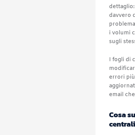
dettaglio
davvero d
problema
i volumi 
sugli ste
I fogli d
modificar
errori pi
aggiornat
email che
Cosa su
central