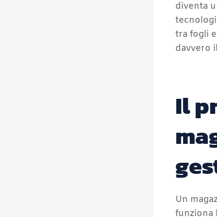
diventa u
tecnologi
tra fogli
davvero i
Il 
mag
ges
Un magaz
funziona 