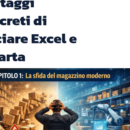
taggi
creti di
ciare Excel e
carta