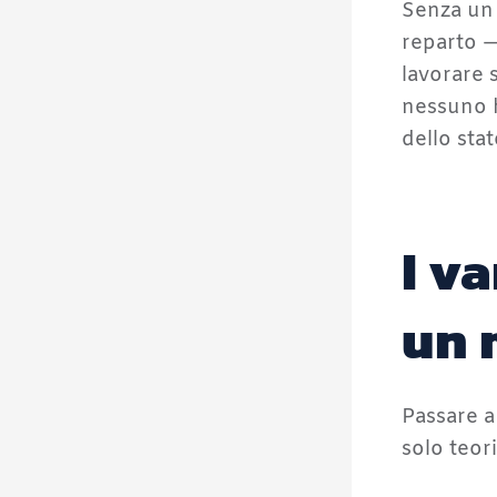
Senza un 
reparto —
lavorare s
nessuno h
dello sta
I v
un 
Passare a
solo teori