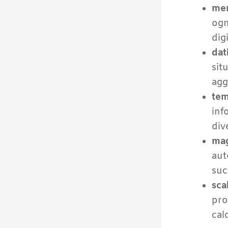
men
ogn
dig
dat
sit
agg
tem
inf
div
mag
aut
suc
scal
pro
cal