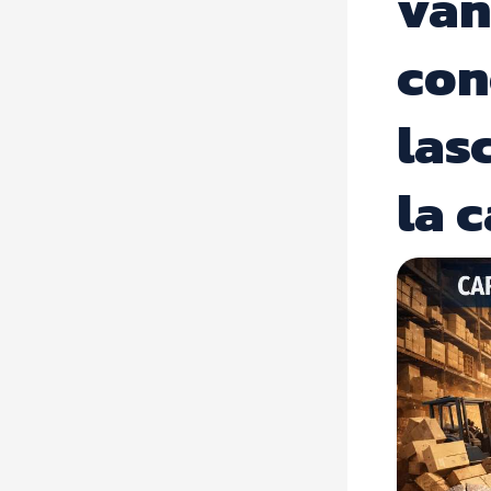
van
con
las
la 