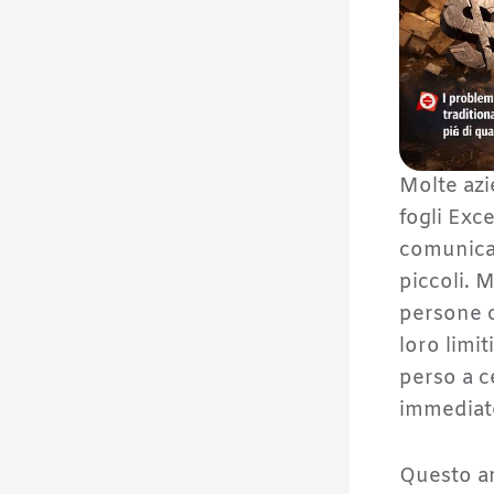
Molte azi
fogli Exc
comunican
piccoli. 
persone c
loro limit
perso a c
immediat
Questo ar