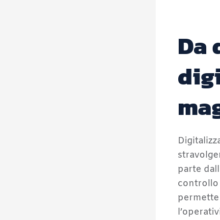
Da 
digi
mag
Digitaliz
stravolge
parte dal
controllo
permette 
l’operati