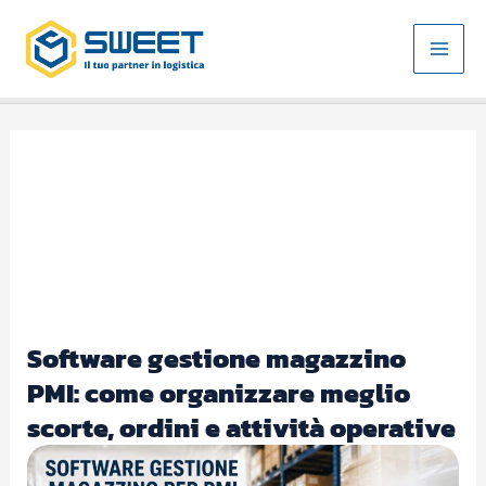
Vai
MAI
al
MEN
contenuto
Software gestione magazzino
PMI: come organizzare meglio
scorte, ordini e attività operative