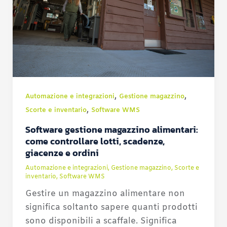
,
,
Automazione e integrazioni
Gestione magazzino
,
Scorte e inventario
Software WMS
Software gestione magazzino alimentari:
come controllare lotti, scadenze,
giacenze e ordini
Automazione e integrazioni
,
Gestione magazzino
,
Scorte e
inventario
,
Software WMS
Gestire un magazzino alimentare non
significa soltanto sapere quanti prodotti
sono disponibili a scaffale. Significa