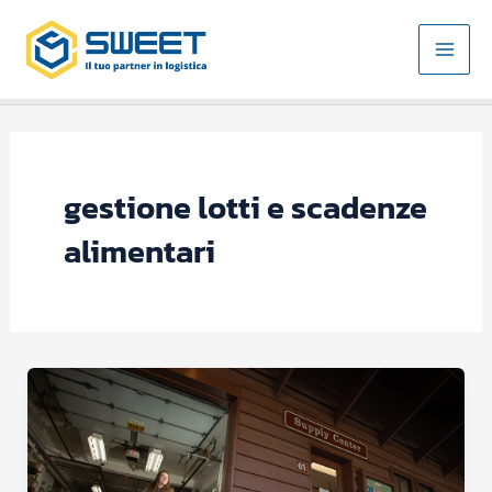
Vai
MAI
al
MEN
contenuto
gestione lotti e scadenze
alimentari