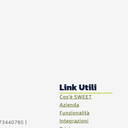
Link Utili
Cos’è SWEET
Azienda
Funzionalità
Integrazioni
573440785 |