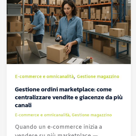
,
E-commerce e omnicanalità
Gestione magazzino
Gestione ordini marketplace: come
centralizzare vendite e giacenze da più
canali
E-commerce e omnicanalità
,
Gestione magazzino
Quando un e-commerce inizia a
vendere su più marketplace —