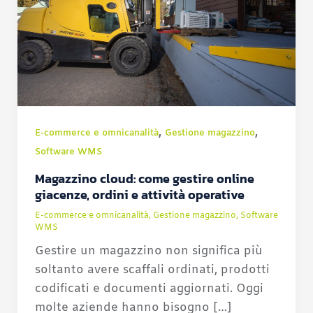
,
,
E-commerce e omnicanalità
Gestione magazzino
Software WMS
Magazzino cloud: come gestire online
giacenze, ordini e attività operative
E-commerce e omnicanalità
,
Gestione magazzino
,
Software
WMS
Gestire un magazzino non significa più
soltanto avere scaffali ordinati, prodotti
codificati e documenti aggiornati. Oggi
molte aziende hanno bisogno […]