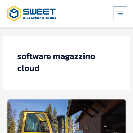
Vai
MAI
al
MEN
contenuto
software magazzino
cloud