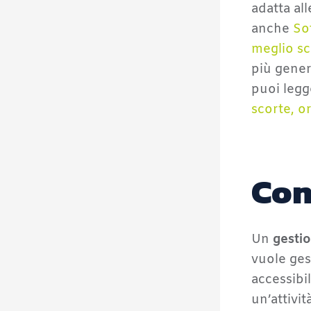
adatta al
anche
So
meglio sco
più gener
puoi leg
scorte, or
Con
Un
gesti
vuole ges
accessibi
un’attivit