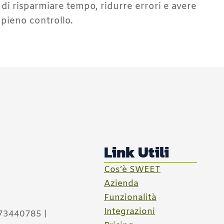
di risparmiare tempo, ridurre errori e avere
 pieno controllo.
Link Utili
Cos’è SWEET
Azienda
Funzionalità
Integrazioni
573440785 |