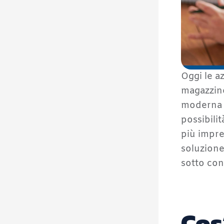
Oggi le a
magazzino
moderna r
possibili
più impr
soluzione
sotto cont
Cos