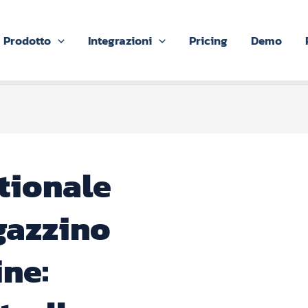
Prodotto
Integrazioni
Pricing
Demo
tionale
azzino
ine: