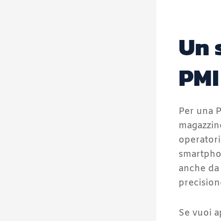
Un 
PMI
Per una 
magazzino
operatori
smartphon
anche da 
precision
Se vuoi a