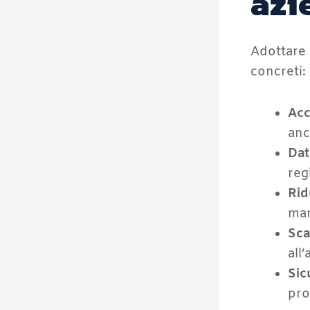
azi
Adottare 
concreti:
Acc
anc
Dat
reg
Rid
man
Sca
all
Sic
pro