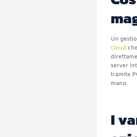
mag
Un gesti
cloud
che
direttame
server in
tramite P
mano.
I v